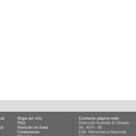
nal
Mapa del sitio
Contacto página web:
FAQ
Dirección Avenida El Dorado
os
Atención en línea
No. 44 A - 40
Contáctenos
Edif. Hemeroteca Nacional