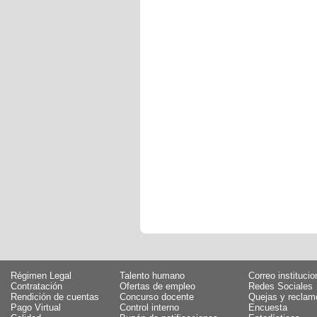
Régimen Legal
Talento humano
Correo institucio
Contratación
Ofertas de empleo
Redes Sociales
Rendición de cuentas
Concurso docente
Quejas y reclam
Pago Virtual
Control interno
Encuesta