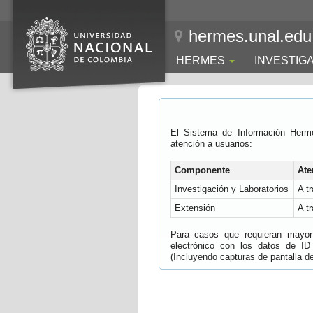
hermes.unal.edu
HERMES
INVESTIG
El Sistema de Información Herm
atención a usuarios:
Componente
Ate
Investigación y Laboratorios
A t
Extensión
A t
Para casos que requieran mayor e
electrónico con los datos de ID
(Incluyendo capturas de pantalla del