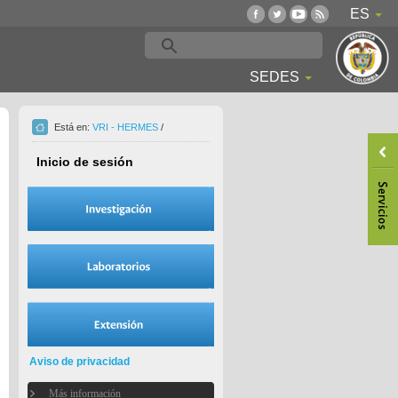
ES
SEDES
Está en:
VRI - HERMES
/
Inicio de sesión
Aviso de privacidad
Más información