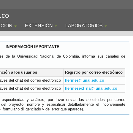
.co
ACIÓN
EXTENSIÓN
LABORATORIOS
INFORMACIÓN IMPORTANTE
es de la Universidad Nacional de Colombia, informa sus canales de
nción a los usuarios
Registro por correo electrónico
ravés del
chat
del correo electrónico
hermes@unal.edu.co
ravés del
chat
del correo electrónico
hermesext_nal@unal.edu.co
specificidad y análisis, por favor enviar las solicitudes por correo
 del proyecto, nombre y especificar detalladamente el inconveniente
 formulario diligenciado y del error que aparece).