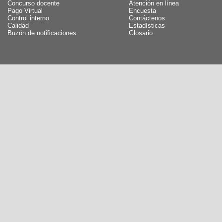
Concurso docente
Atención en línea
Pago Virtual
Encuesta
Control interno
Contáctenos
Calidad
Estadísticas
Buzón de notificaciones
Glosario