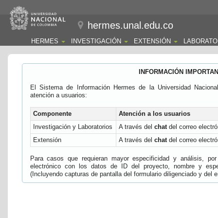
hermes.unal.edu.co
HERMES
INVESTIGACIÓN
EXTENSIÓN
LABORATO
INFORMACIÓN IMPORTA
El Sistema de Información Hermes de la Universidad Naciona
atención a usuarios:
Componente
Atención a los usuarios
Investigación y Laboratorios
A través del
chat
del correo electró
Extensión
A través del
chat
del correo electró
Para casos que requieran mayor especificidad y análisis, por 
electrónico con los datos de ID del proyecto, nombre y espec
(Incluyendo capturas de pantalla del formulario diligenciado y del e