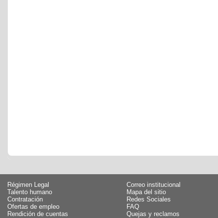
Régimen Legal
Correo institucional
Talento humano
Mapa del sitio
Contratación
Redes Sociales
Ofertas de empleo
FAQ
Rendición de cuentas
Quejas y reclamos