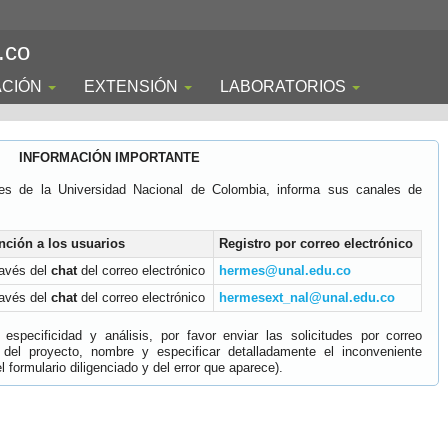
.co
ACIÓN
EXTENSIÓN
LABORATORIOS
INFORMACIÓN IMPORTANTE
es de la Universidad Nacional de Colombia, informa sus canales de
nción a los usuarios
Registro por correo electrónico
ravés del
chat
del correo electrónico
hermes@unal.edu.co
ravés del
chat
del correo electrónico
hermesext_nal@unal.edu.co
specificidad y análisis, por favor enviar las solicitudes por correo
 del proyecto, nombre y especificar detalladamente el inconveniente
 formulario diligenciado y del error que aparece).