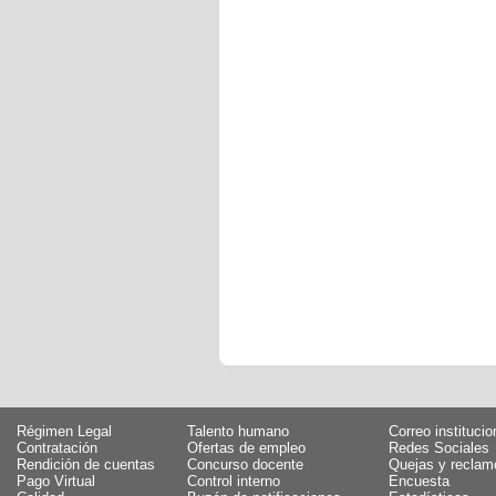
Régimen Legal
Talento humano
Correo institucio
Contratación
Ofertas de empleo
Redes Sociales
Rendición de cuentas
Concurso docente
Quejas y reclam
Pago Virtual
Control interno
Encuesta