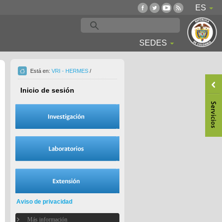
ES
SEDES
Está en:
VRI - HERMES
/
Inicio de sesión
Aviso de privacidad
Más información