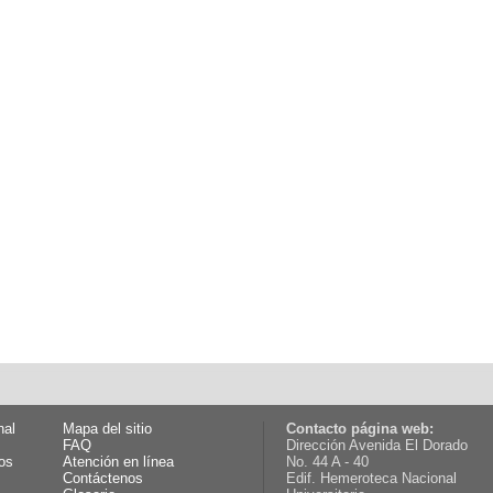
nal
Mapa del sitio
Contacto página web:
FAQ
Dirección Avenida El Dorado
os
Atención en línea
No. 44 A - 40
Contáctenos
Edif. Hemeroteca Nacional