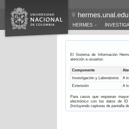
hermes.unal.edu
HERMES
INVESTIG
El Sistema de Información Herm
atención a usuarios:
Componente
Ate
Investigación y Laboratorios
A t
Extensión
A t
Para casos que requieran mayor e
electrónico con los datos de ID
(Incluyendo capturas de pantalla del