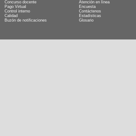
Concurso docente
Atención en línea
Pago Virtual
Encuesta
Control interno
Contáctenos
Calidad
Estadísticas
Buzón de notificaciones
Glosario