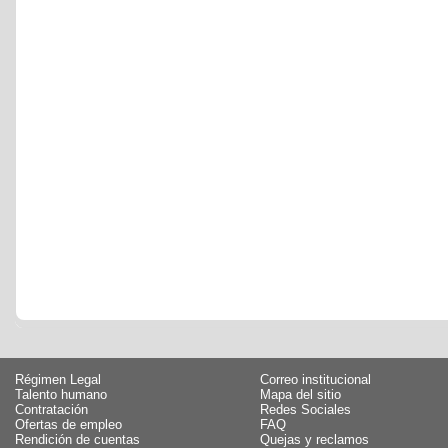
Régimen Legal
Correo institucional
Talento humano
Mapa del sitio
Contratación
Redes Sociales
Ofertas de empleo
FAQ
Rendición de cuentas
Quejas y reclamos