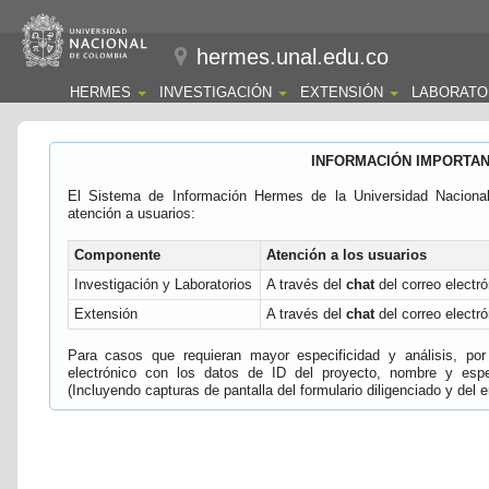
hermes.unal.edu.co
HERMES
INVESTIGACIÓN
EXTENSIÓN
LABORATO
INFORMACIÓN IMPORTA
El Sistema de Información Hermes de la Universidad Naciona
atención a usuarios:
Componente
Atención a los usuarios
Investigación y Laboratorios
A través del
chat
del correo electró
Extensión
A través del
chat
del correo electró
Para casos que requieran mayor especificidad y análisis, por 
electrónico con los datos de ID del proyecto, nombre y espec
(Incluyendo capturas de pantalla del formulario diligenciado y del e