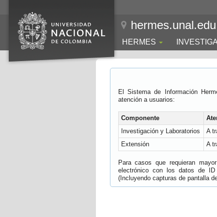
hermes.unal.edu
HERMES
INVESTIG
El Sistema de Información Herm
atención a usuarios:
Componente
Ate
Investigación y Laboratorios
A t
Extensión
A t
Para casos que requieran mayor e
electrónico con los datos de ID
(Incluyendo capturas de pantalla del