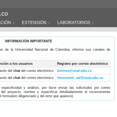
.co
ACIÓN
EXTENSIÓN
LABORATORIOS
INFORMACIÓN IMPORTANTE
es de la Universidad Nacional de Colombia, informa sus canales de
nción a los usuarios
Registro por correo electrónico
ravés del
chat
del correo electrónico
hermes@unal.edu.co
ravés del
chat
del correo electrónico
hermesext_nal@unal.edu.co
specificidad y análisis, por favor enviar las solicitudes por correo
 del proyecto, nombre y especificar detalladamente el inconveniente
 formulario diligenciado y del error que aparece).