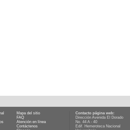
nal
Mapa del sitio
Contacto página web:
FAQ
Dirección Avenida El Dorado
os
Atención en línea
No. 44 A - 40
Contáctenos
Edif. Hemeroteca Nacional