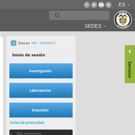
ES
SEDES
Está en:
VRI - HERMES
/
Inicio de sesión
Aviso de privacidad
Más información