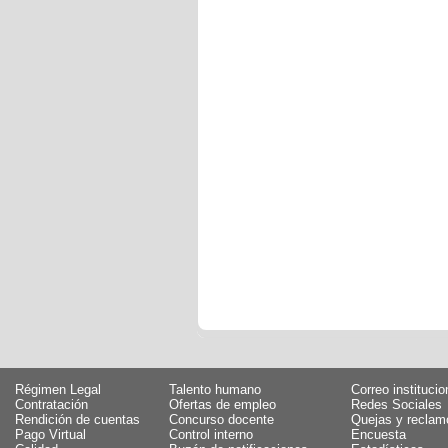
Régimen Legal
Talento humano
Correo institucio
Contratación
Ofertas de empleo
Redes Sociales
Rendición de cuentas
Concurso docente
Quejas y reclam
Pago Virtual
Control interno
Encuesta