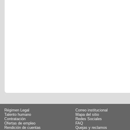
Régimen Legal
Correo institucional
Talento humano
Mapa del sitio
Contratación
Redes Sociales
Ofertas de empleo
FAQ
Rendición de cuentas
Quejas y reclamos