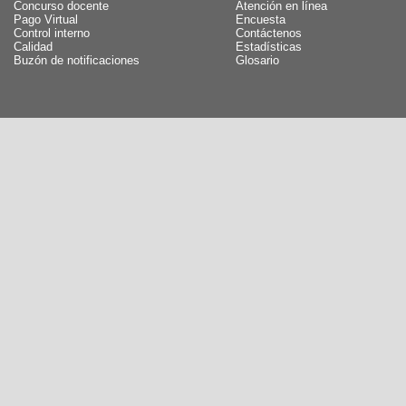
Concurso docente
Atención en línea
Pago Virtual
Encuesta
Control interno
Contáctenos
Calidad
Estadísticas
Buzón de notificaciones
Glosario