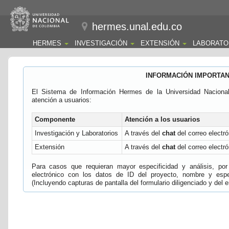
hermes.unal.edu.co
HERMES
INVESTIGACIÓN
EXTENSIÓN
LABORATO
INFORMACIÓN IMPORTA
El Sistema de Información Hermes de la Universidad Naciona
atención a usuarios:
Componente
Atención a los usuarios
Investigación y Laboratorios
A través del
chat
del correo electró
Extensión
A través del
chat
del correo electró
Para casos que requieran mayor especificidad y análisis, por 
electrónico con los datos de ID del proyecto, nombre y espec
(Incluyendo capturas de pantalla del formulario diligenciado y del e