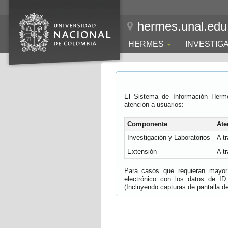
hermes.unal.edu
HERMES
INVESTIG
El Sistema de Información Herm
atención a usuarios:
Componente
Ate
Investigación y Laboratorios
A t
Extensión
A t
Para casos que requieran mayor e
electrónico con los datos de ID
(Incluyendo capturas de pantalla del