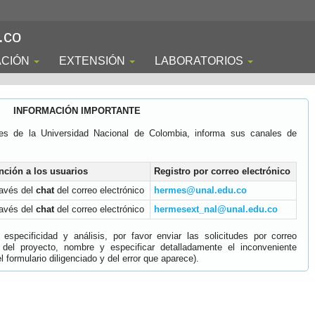
.co
ACIÓN
EXTENSIÓN
LABORATORIOS
INFORMACIÓN IMPORTANTE
es de la Universidad Nacional de Colombia, informa sus canales de
nción a los usuarios
Registro por correo electrónico
ravés del
chat
del correo electrónico
hermes@unal.edu.co
ravés del
chat
del correo electrónico
hermesext_nal@unal.edu.co
specificidad y análisis, por favor enviar las solicitudes por correo
 del proyecto, nombre y especificar detalladamente el inconveniente
 formulario diligenciado y del error que aparece).