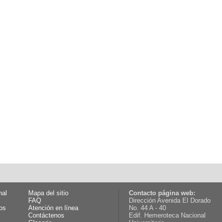
nal
Mapa del sitio
Contacto página web:
FAQ
Dirección Avenida El Dorado
os
Atención en línea
No. 44 A - 40
Contáctenos
Edif. Hemeroteca Nacional