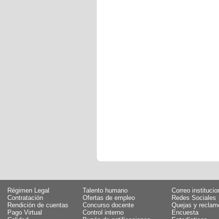
Régimen Legal
Talento humano
Correo institucio
Contratación
Ofertas de empleo
Redes Sociales
Rendición de cuentas
Concurso docente
Quejas y reclam
Pago Virtual
Control interno
Encuesta