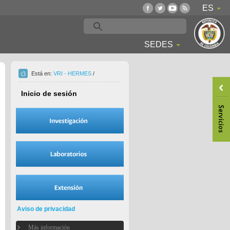
ES
SEDES
Está en:
VRI - HERMES
/
Inicio de sesión
Aviso de privacidad
Más información