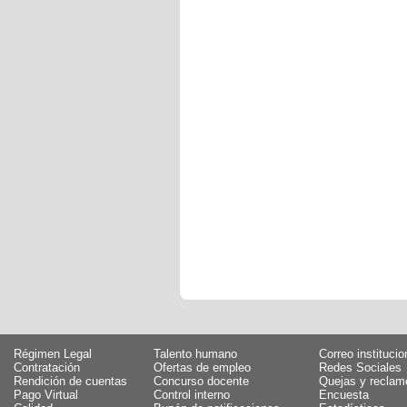
Régimen Legal
Talento humano
Correo institucio
Contratación
Ofertas de empleo
Redes Sociales
Rendición de cuentas
Concurso docente
Quejas y reclam
Pago Virtual
Control interno
Encuesta