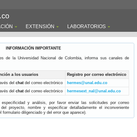
.co
ACIÓN
EXTENSIÓN
LABORATORIOS
INFORMACIÓN IMPORTANTE
es de la Universidad Nacional de Colombia, informa sus canales de
nción a los usuarios
Registro por correo electrónico
ravés del
chat
del correo electrónico
hermes@unal.edu.co
ravés del
chat
del correo electrónico
hermesext_nal@unal.edu.co
specificidad y análisis, por favor enviar las solicitudes por correo
 del proyecto, nombre y especificar detalladamente el inconveniente
 formulario diligenciado y del error que aparece).