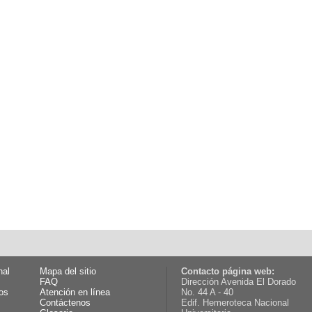
nal
Mapa del sitio
Contacto página web:
FAQ
Dirección Avenida El Dorado
os
Atención en línea
No. 44 A - 40
Contáctenos
Edif. Hemeroteca Nacional