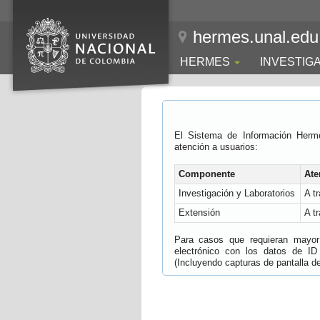
hermes.unal.edu
HERMES
INVESTIG
El Sistema de Información Herm
atención a usuarios:
Componente
Ate
Investigación y Laboratorios
A t
Extensión
A t
Para casos que requieran mayor e
electrónico con los datos de ID
(Incluyendo capturas de pantalla del