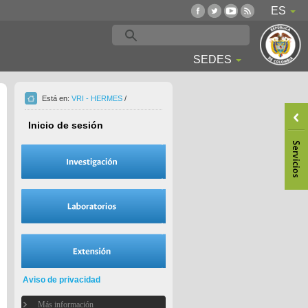
ES
SEDES
Está en:
VRI - HERMES
/
Inicio de sesión
Aviso de privacidad
Más información