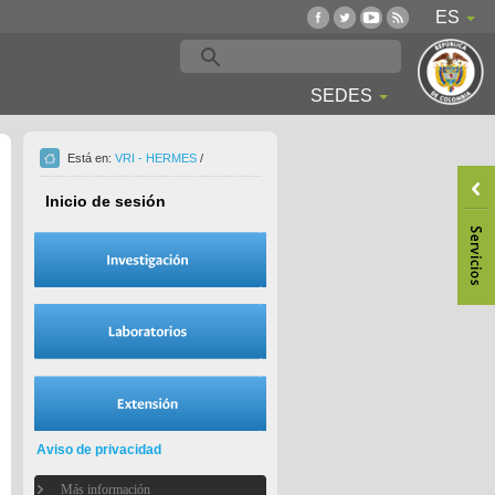
ES
SEDES
Está en:
VRI - HERMES
/
Inicio de sesión
Aviso de privacidad
Más información