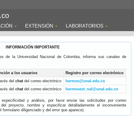
.co
ACIÓN
EXTENSIÓN
LABORATORIOS
INFORMACIÓN IMPORTANTE
es de la Universidad Nacional de Colombia, informa sus canales de
nción a los usuarios
Registro por correo electrónico
ravés del
chat
del correo electrónico
hermes@unal.edu.co
ravés del
chat
del correo electrónico
hermesext_nal@unal.edu.co
specificidad y análisis, por favor enviar las solicitudes por correo
 del proyecto, nombre y especificar detalladamente el inconveniente
 formulario diligenciado y del error que aparece).