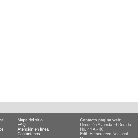
nal
Mapa del sitio
Contacto página web:
FAQ
Dirección Avenida El Dorado
os
Atención en línea
No. 44 A - 40
Contáctenos
Edif. Hemeroteca Nacional