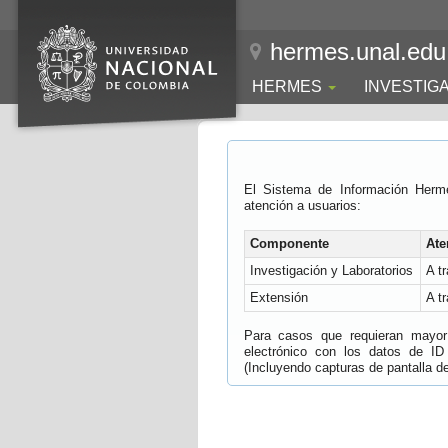
hermes.unal.edu
HERMES
INVESTIG
El Sistema de Información Herm
atención a usuarios:
Componente
Ate
Investigación y Laboratorios
A t
Extensión
A t
Para casos que requieran mayor e
electrónico con los datos de ID
(Incluyendo capturas de pantalla del