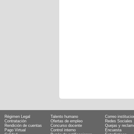
Régimen Legal
Talento humano
Correo institucio
Contratación
Ofertas de empleo
Redes Sociales
Rendición de cuentas
Concurso docente
Quejas y reclam
Pago Virtual
Control interno
Encuesta