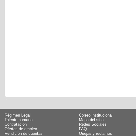
Régimen Legal
Correo institucional
Talento humano
Mapa del sitio
Contratación
Redes Sociales
Ofertas de empleo
FAQ
Rendición de cuentas
Quejas y reclamos