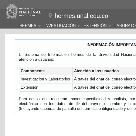
hermes.unal.edu.co
HERMES
INVESTIGACIÓN
EXTENSIÓN
LABORATO
INFORMACIÓN IMPORTA
El Sistema de Información Hermes de la Universidad Naciona
atención a usuarios:
Componente
Atención a los usuarios
Investigación y Laboratorios
A través del
chat
del correo electró
Extensión
A través del
chat
del correo electró
Para casos que requieran mayor especificidad y análisis, por 
electrónico con los datos de ID del proyecto, nombre y espec
(Incluyendo capturas de pantalla del formulario diligenciado y del e