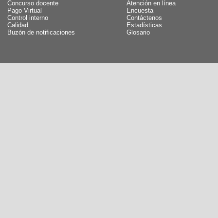
Concurso docente
Atención en línea
Pago Virtual
Encuesta
Control interno
Contáctenos
Calidad
Estadísticas
Buzón de notificaciones
Glosario