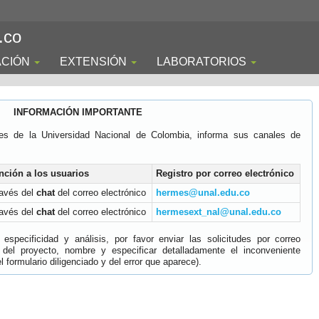
.co
ACIÓN
EXTENSIÓN
LABORATORIOS
INFORMACIÓN IMPORTANTE
es de la Universidad Nacional de Colombia, informa sus canales de
nción a los usuarios
Registro por correo electrónico
ravés del
chat
del correo electrónico
hermes@unal.edu.co
ravés del
chat
del correo electrónico
hermesext_nal@unal.edu.co
specificidad y análisis, por favor enviar las solicitudes por correo
 del proyecto, nombre y especificar detalladamente el inconveniente
 formulario diligenciado y del error que aparece).