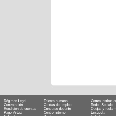
Régimen Legal
Talento humano
Correo institucio
Contratación
Ofertas de empleo
Redes Sociales
Rendición de cuentas
Concurso docente
Quejas y reclam
Pago Virtual
Control interno
Encuesta