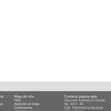
nal
Mapa del sitio
Contacto página web:
FAQ
Dirección Avenida El Dorado
os
Atención en línea
No. 44 A - 40
Contáctenos
Edif. Hemeroteca Nacional