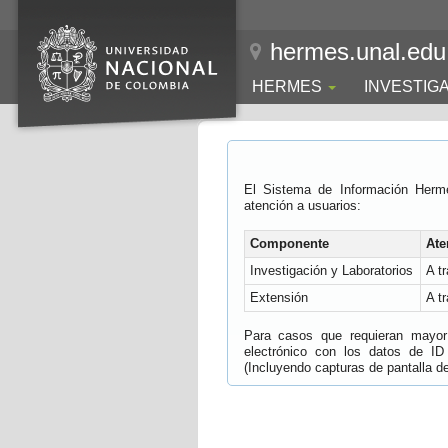
hermes.unal.edu
HERMES
INVESTIG
El Sistema de Información Herm
atención a usuarios:
Componente
Ate
Investigación y Laboratorios
A t
Extensión
A t
Para casos que requieran mayor e
electrónico con los datos de ID
(Incluyendo capturas de pantalla del