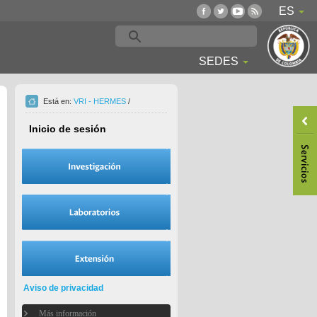
ES
SEDES
Está en:
VRI - HERMES
/
Inicio de sesión
Aviso de privacidad
Más información