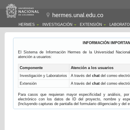
hermes.unal.edu.co
HERMES
INVESTIGACIÓN
EXTENSIÓN
LABORATO
INFORMACIÓN IMPORTA
El Sistema de Información Hermes de la Universidad Naciona
atención a usuarios:
Componente
Atención a los usuarios
Investigación y Laboratorios
A través del
chat
del correo electró
Extensión
A través del
chat
del correo electró
Para casos que requieran mayor especificidad y análisis, por 
electrónico con los datos de ID del proyecto, nombre y espec
(Incluyendo capturas de pantalla del formulario diligenciado y del e