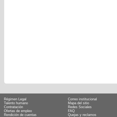
Régimen Legal
Correo institucional
Talento humano
Mapa del sitio
Contratación
Redes Sociales
Ofertas de empleo
FAQ
Rendición de cuentas
Quejas y reclamos