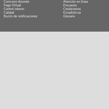
Concurso docente
Atención en línea
Pago Virtual
Encuesta
Control interno
Contáctenos
Calidad
Estadísticas
Buzón de notificaciones
Glosario