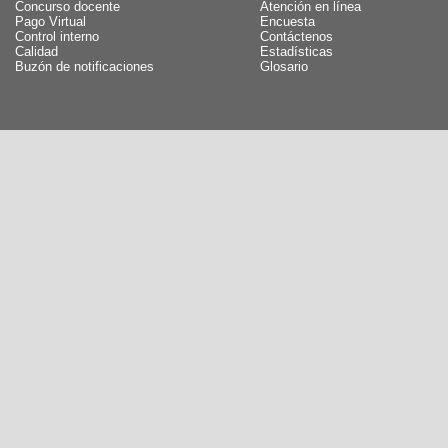
Concurso docente
Atención en línea
Pago Virtual
Encuesta
Control interno
Contáctenos
Calidad
Estadísticas
Buzón de notificaciones
Glosario