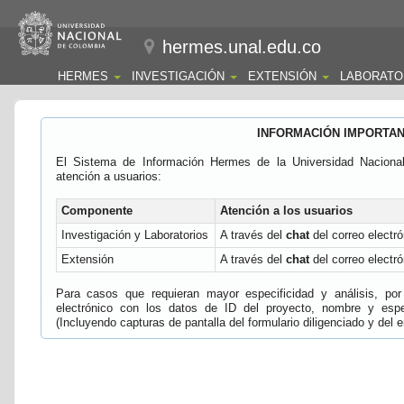
hermes.unal.edu.co
HERMES
INVESTIGACIÓN
EXTENSIÓN
LABORATO
INFORMACIÓN IMPORTA
El Sistema de Información Hermes de la Universidad Naciona
atención a usuarios:
Componente
Atención a los usuarios
Investigación y Laboratorios
A través del
chat
del correo electró
Extensión
A través del
chat
del correo electró
Para casos que requieran mayor especificidad y análisis, por 
electrónico con los datos de ID del proyecto, nombre y espec
(Incluyendo capturas de pantalla del formulario diligenciado y del e