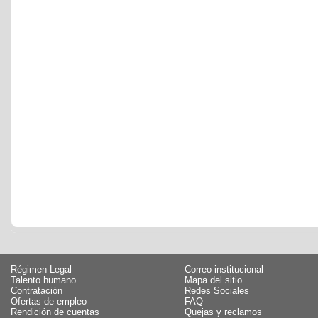
Régimen Legal
Correo institucional
Talento humano
Mapa del sitio
Contratación
Redes Sociales
Ofertas de empleo
FAQ
Rendición de cuentas
Quejas y reclamos