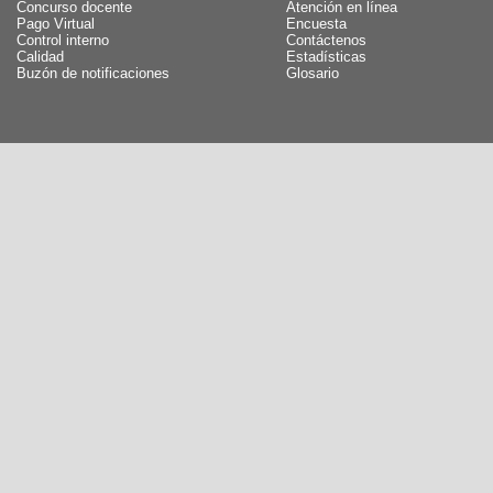
Concurso docente
Atención en línea
Pago Virtual
Encuesta
Control interno
Contáctenos
Calidad
Estadísticas
Buzón de notificaciones
Glosario