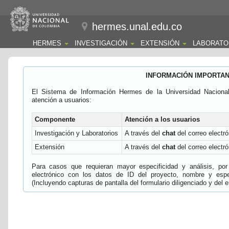
hermes.unal.edu.co
HERMES
INVESTIGACIÓN
EXTENSIÓN
LABORATO
INFORMACIÓN IMPORTA
El Sistema de Información Hermes de la Universidad Naciona
atención a usuarios:
Componente
Atención a los usuarios
Investigación y Laboratorios
A través del
chat
del correo electró
Extensión
A través del
chat
del correo electró
Para casos que requieran mayor especificidad y análisis, por 
electrónico con los datos de ID del proyecto, nombre y espec
(Incluyendo capturas de pantalla del formulario diligenciado y del e