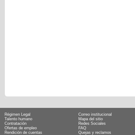
Régimen Legal
Correo institucional
Talento humano
Mapa del sitio
Contratación
Redes Sociales
Ofertas de empleo
FAQ
Rendición de cuentas
Quejas y reclamos