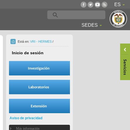
ES
SEDES
Está en:
VRI - HERMES
/
Inicio de sesión
Aviso de privacidad
Más información