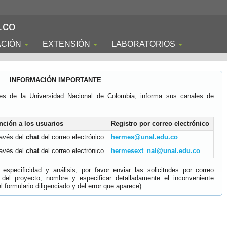
.co
ACIÓN
EXTENSIÓN
LABORATORIOS
INFORMACIÓN IMPORTANTE
es de la Universidad Nacional de Colombia, informa sus canales de
nción a los usuarios
Registro por correo electrónico
ravés del
chat
del correo electrónico
hermes@unal.edu.co
ravés del
chat
del correo electrónico
hermesext_nal@unal.edu.co
specificidad y análisis, por favor enviar las solicitudes por correo
 del proyecto, nombre y especificar detalladamente el inconveniente
 formulario diligenciado y del error que aparece).