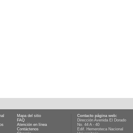
nal
Mapa del sitio
Contacto página web:
FAQ
Dirección Avenida El Dorado
os
Atención en línea
No. 44 A - 40
Contáctenos
Edif. Hemeroteca Nacional