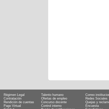
Régimen Legal
Talento humano
Correo institucio
Contratación
Ofertas de empleo
Redes Sociales
Rendición de cuentas
Concurso docente
Quejas y reclam
Pago Virtual
Control interno
Encuesta