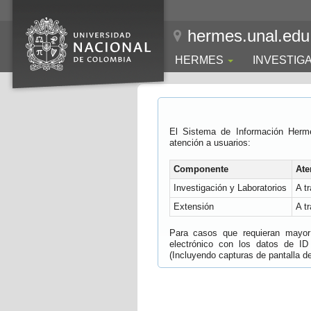
hermes.unal.edu
HERMES
INVESTIG
El Sistema de Información Herm
atención a usuarios:
Componente
Ate
Investigación y Laboratorios
A t
Extensión
A t
Para casos que requieran mayor e
electrónico con los datos de ID
(Incluyendo capturas de pantalla del