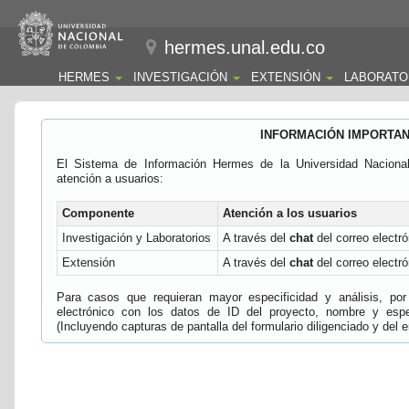
hermes.unal.edu.co
HERMES
INVESTIGACIÓN
EXTENSIÓN
LABORATO
INFORMACIÓN IMPORTA
El Sistema de Información Hermes de la Universidad Naciona
atención a usuarios:
Componente
Atención a los usuarios
Investigación y Laboratorios
A través del
chat
del correo electró
Extensión
A través del
chat
del correo electró
Para casos que requieran mayor especificidad y análisis, por 
electrónico con los datos de ID del proyecto, nombre y espec
(Incluyendo capturas de pantalla del formulario diligenciado y del e