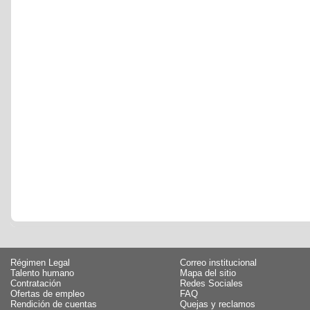
Régimen Legal
Correo institucional
Talento humano
Mapa del sitio
Contratación
Redes Sociales
Ofertas de empleo
FAQ
Rendición de cuentas
Quejas y reclamos