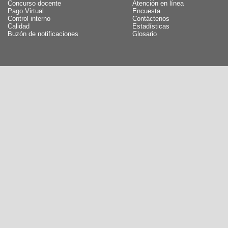
Concurso docente
Atención en línea
Pago Virtual
Encuesta
Control interno
Contáctenos
Calidad
Estadísticas
Buzón de notificaciones
Glosario