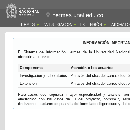
hermes.unal.edu.co
HERMES
INVESTIGACIÓN
EXTENSIÓN
LABORATO
INFORMACIÓN IMPORTA
El Sistema de Información Hermes de la Universidad Naciona
atención a usuarios:
Componente
Atención a los usuarios
Investigación y Laboratorios
A través del
chat
del correo electró
Extensión
A través del
chat
del correo electró
Para casos que requieran mayor especificidad y análisis, por 
electrónico con los datos de ID del proyecto, nombre y espec
(Incluyendo capturas de pantalla del formulario diligenciado y del e