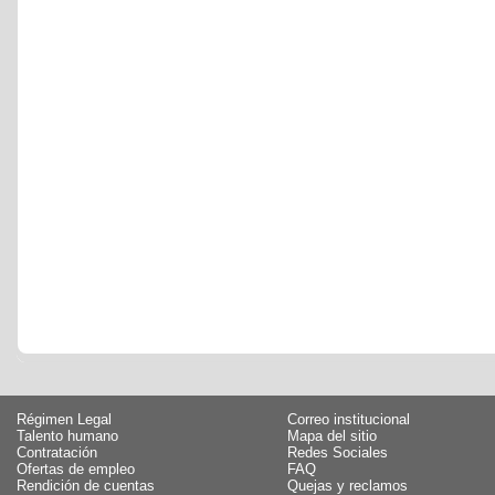
Régimen Legal
Correo institucional
Talento humano
Mapa del sitio
Contratación
Redes Sociales
Ofertas de empleo
FAQ
Rendición de cuentas
Quejas y reclamos