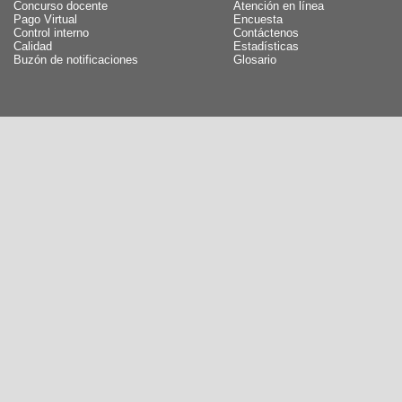
Concurso docente
Atención en línea
Pago Virtual
Encuesta
Control interno
Contáctenos
Calidad
Estadísticas
Buzón de notificaciones
Glosario