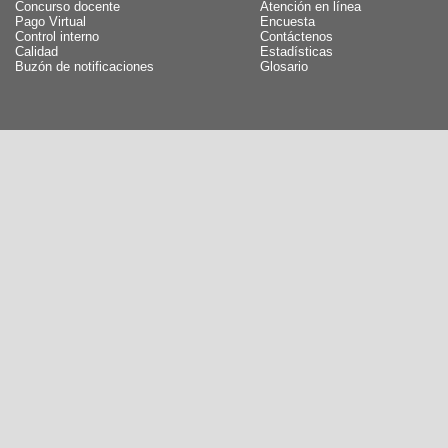
Concurso docente
Atención en línea
Pago Virtual
Encuesta
Control interno
Contáctenos
Calidad
Estadísticas
Buzón de notificaciones
Glosario