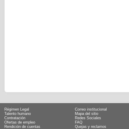
Régimen Legal
Correo institucional
Talento humano
Mapa del sitio
Contratación
Redes Sociales
Ofertas de empleo
FAQ
Rendición de cuentas
Quejas y reclamos