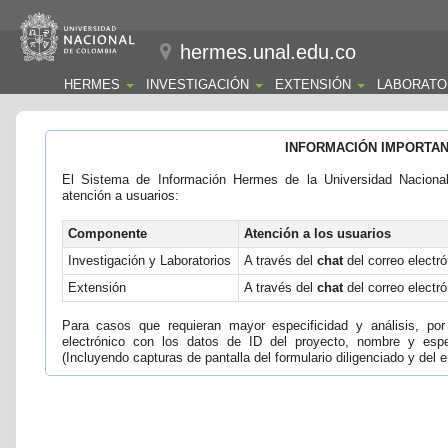
hermes.unal.edu.co
HERMES
INVESTIGACIÓN
EXTENSIÓN
LABORATO
INFORMACIÓN IMPORTA
El Sistema de Información Hermes de la Universidad Naciona
atención a usuarios:
Componente
Atención a los usuarios
Investigación y Laboratorios
A través del
chat
del correo electró
Extensión
A través del
chat
del correo electró
Para casos que requieran mayor especificidad y análisis, por 
electrónico con los datos de ID del proyecto, nombre y espec
(Incluyendo capturas de pantalla del formulario diligenciado y del e