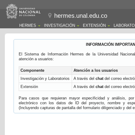
hermes.unal.edu.co
HERMES
INVESTIGACIÓN
EXTENSIÓN
LABORATO
INFORMACIÓN IMPORTA
El Sistema de Información Hermes de la Universidad Naciona
atención a usuarios:
Componente
Atención a los usuarios
Investigación y Laboratorios
A través del
chat
del correo electró
Extensión
A través del
chat
del correo electró
Para casos que requieran mayor especificidad y análisis, por 
electrónico con los datos de ID del proyecto, nombre y espec
(Incluyendo capturas de pantalla del formulario diligenciado y del e