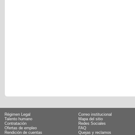
Régimen Legal
Correo institucional
Talento humano
Mapa del sitio
Contratación
Redes Sociales
Ofertas de empleo
FAQ
Rendición de cuentas
Quejas y reclamos