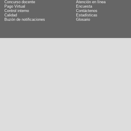
Concurso docente
Atención en línea
Pago Virtual
Encuesta
Control interno
Contáctenos
Calidad
Estadísticas
Buzón de notificaciones
Glosario