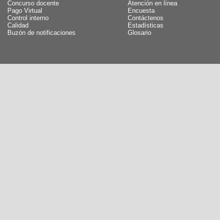
Concurso docente
Atención en línea
Pago Virtual
Encuesta
Control interno
Contáctenos
Calidad
Estadísticas
Buzón de notificaciones
Glosario