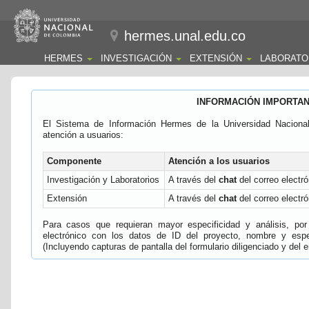
hermes.unal.edu.co
HERMES
INVESTIGACIÓN
EXTENSIÓN
LABORATO
INFORMACIÓN IMPORTA
El Sistema de Información Hermes de la Universidad Naciona
atención a usuarios:
Componente
Atención a los usuarios
Investigación y Laboratorios
A través del
chat
del correo electró
Extensión
A través del
chat
del correo electró
Para casos que requieran mayor especificidad y análisis, por 
electrónico con los datos de ID del proyecto, nombre y espec
(Incluyendo capturas de pantalla del formulario diligenciado y del e