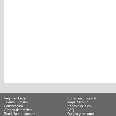
Régimen Legal
Correo institucional
Talento humano
Mapa del sitio
Contratación
Redes Sociales
Ofertas de empleo
FAQ
Rendición de cuentas
Quejas y reclamos