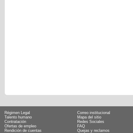
Régimen Legal
Correo institucional
Talento humano
Mapa del sitio
Contratación
Redes Sociales
Ofertas de empleo
FAQ
Rendición de cuentas
Quejas y reclamos