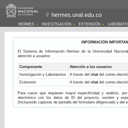
hermes.unal.edu.co
HERMES
INVESTIGACIÓN
EXTENSIÓN
LABORATO
INFORMACIÓN IMPORTA
El Sistema de Información Hermes de la Universidad Naciona
atención a usuarios:
Componente
Atención a los usuarios
Investigación y Laboratorios
A través del
chat
del correo electró
Extensión
A través del
chat
del correo electró
Para casos que requieran mayor especificidad y análisis, por 
electrónico con los datos de ID del proyecto, nombre y espec
(Incluyendo capturas de pantalla del formulario diligenciado y del e