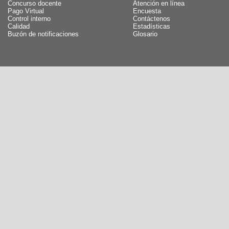
Concurso docente
Atención en línea
Pago Virtual
Encuesta
Control interno
Contáctenos
Calidad
Estadísticas
Buzón de notificaciones
Glosario