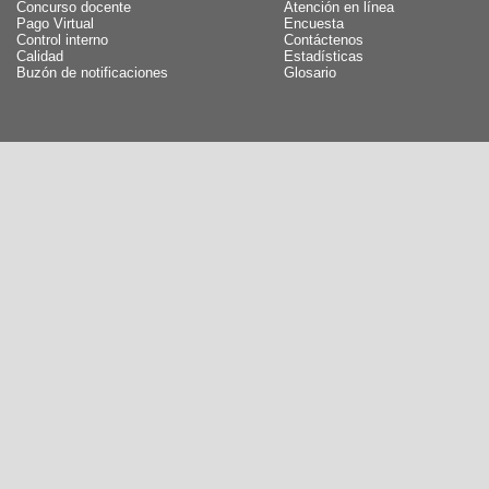
Concurso docente
Atención en línea
Pago Virtual
Encuesta
Control interno
Contáctenos
Calidad
Estadísticas
Buzón de notificaciones
Glosario