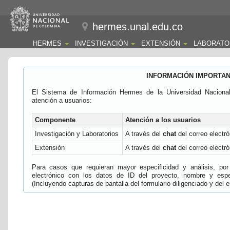
hermes.unal.edu.co
HERMES
INVESTIGACIÓN
EXTENSIÓN
LABORATO
INFORMACIÓN IMPORTA
El Sistema de Información Hermes de la Universidad Naciona
atención a usuarios:
Componente
Atención a los usuarios
Investigación y Laboratorios
A través del
chat
del correo electró
Extensión
A través del
chat
del correo electró
Para casos que requieran mayor especificidad y análisis, por 
electrónico con los datos de ID del proyecto, nombre y espec
(Incluyendo capturas de pantalla del formulario diligenciado y del e