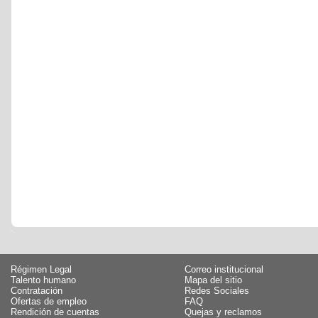
Régimen Legal
Correo institucional
Talento humano
Mapa del sitio
Contratación
Redes Sociales
Ofertas de empleo
FAQ
Rendición de cuentas
Quejas y reclamos