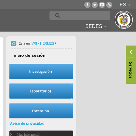
ES
SEDES
Está en:
VRI - HERMES
/
Inicio de sesión
Aviso de privacidad
Más información