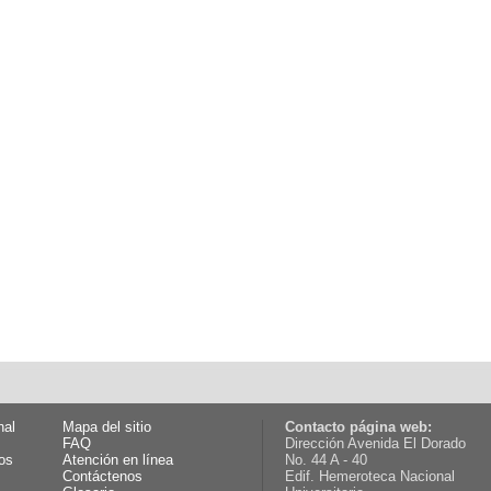
nal
Mapa del sitio
Contacto página web:
FAQ
Dirección Avenida El Dorado
os
Atención en línea
No. 44 A - 40
Contáctenos
Edif. Hemeroteca Nacional