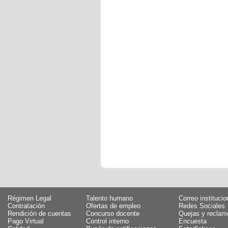
Régimen Legal
Talento humano
Correo institucio
Contratación
Ofertas de empleo
Redes Sociales
Rendición de cuentas
Concurso docente
Quejas y reclam
Pago Virtual
Control interno
Encuesta