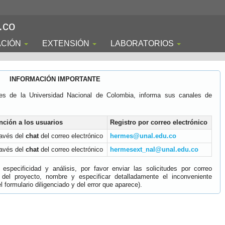
.co
ACIÓN
EXTENSIÓN
LABORATORIOS
INFORMACIÓN IMPORTANTE
es de la Universidad Nacional de Colombia, informa sus canales de
nción a los usuarios
Registro por correo electrónico
ravés del
chat
del correo electrónico
hermes@unal.edu.co
ravés del
chat
del correo electrónico
hermesext_nal@unal.edu.co
specificidad y análisis, por favor enviar las solicitudes por correo
 del proyecto, nombre y especificar detalladamente el inconveniente
 formulario diligenciado y del error que aparece).