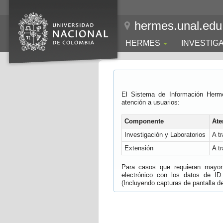
hermes.unal.edu
HERMES
INVESTIG
El Sistema de Información Herm
atención a usuarios:
Componente
Ate
Investigación y Laboratorios
A t
Extensión
A t
Para casos que requieran mayor e
electrónico con los datos de ID
(Incluyendo capturas de pantalla del