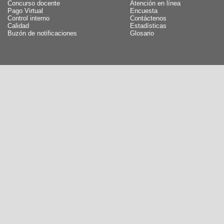
Concurso docente
Atención en línea
Pago Virtual
Encuesta
Control interno
Contáctenos
Calidad
Estadísticas
Buzón de notificaciones
Glosario