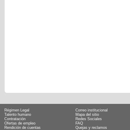
Régimen Legal
Correo institucional
Talento humano
Mapa del sitio
Contratación
Redes Sociales
Ofertas de empleo
FAQ
Rendición de cuentas
Quejas y reclamos