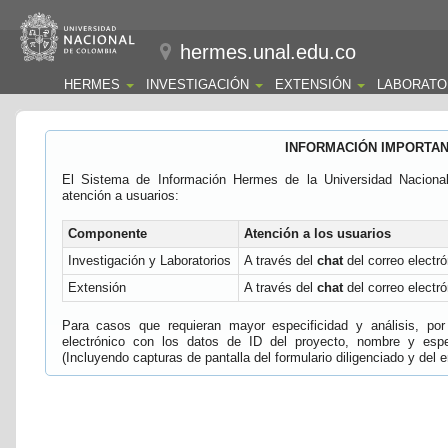
hermes.unal.edu.co
HERMES
INVESTIGACIÓN
EXTENSIÓN
LABORATO
INFORMACIÓN IMPORTA
El Sistema de Información Hermes de la Universidad Naciona
atención a usuarios:
Componente
Atención a los usuarios
Investigación y Laboratorios
A través del
chat
del correo electró
Extensión
A través del
chat
del correo electró
Para casos que requieran mayor especificidad y análisis, por 
electrónico con los datos de ID del proyecto, nombre y espec
(Incluyendo capturas de pantalla del formulario diligenciado y del e