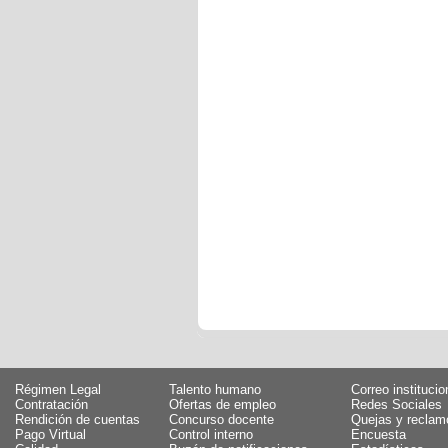
Régimen Legal
Talento humano
Correo institucio
Contratación
Ofertas de empleo
Redes Sociales
Rendición de cuentas
Concurso docente
Quejas y reclam
Pago Virtual
Control interno
Encuesta