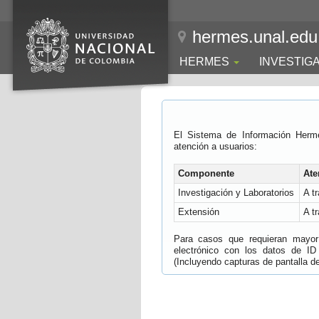
hermes.unal.edu
HERMES
INVESTIG
El Sistema de Información Herm
atención a usuarios:
Componente
Ate
Investigación y Laboratorios
A t
Extensión
A t
Para casos que requieran mayor e
electrónico con los datos de ID
(Incluyendo capturas de pantalla del