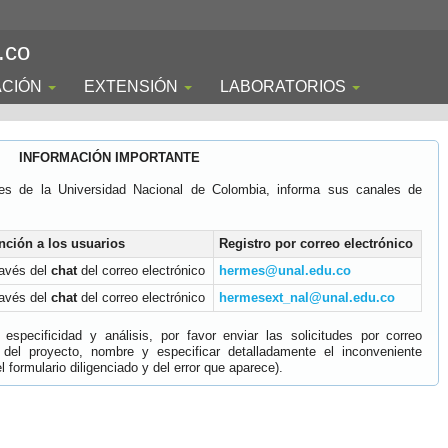
.co
ACIÓN
EXTENSIÓN
LABORATORIOS
INFORMACIÓN IMPORTANTE
es de la Universidad Nacional de Colombia, informa sus canales de
nción a los usuarios
Registro por correo electrónico
ravés del
chat
del correo electrónico
hermes@unal.edu.co
ravés del
chat
del correo electrónico
hermesext_nal@unal.edu.co
specificidad y análisis, por favor enviar las solicitudes por correo
 del proyecto, nombre y especificar detalladamente el inconveniente
 formulario diligenciado y del error que aparece).