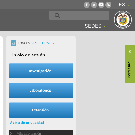
ES
SEDES
Está en:
VRI - HERMES
/
Inicio de sesión
Aviso de privacidad
Más información