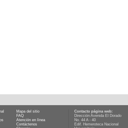
nal
Mapa del sitio
Contacto página web:
FAQ
Dirección Avenida El Dorado
os
Atención en línea
No. 44 A - 40
Contáctenos
Edif. Hemeroteca Nacional