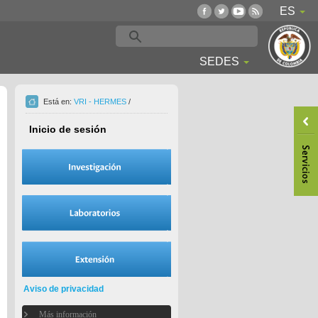
ES
SEDES
Está en:
VRI - HERMES
/
Inicio de sesión
Aviso de privacidad
Más información