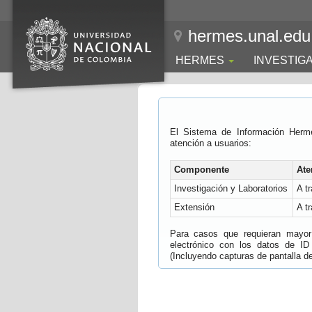
hermes.unal.edu
HERMES
INVESTIG
El Sistema de Información Herm
atención a usuarios:
Componente
Ate
Investigación y Laboratorios
A t
Extensión
A t
Para casos que requieran mayor e
electrónico con los datos de ID
(Incluyendo capturas de pantalla del