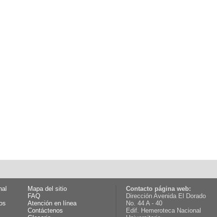
nal
Mapa del sitio
Contacto página web:
FAQ
Dirección Avenida El Dorado
os
Atención en línea
No. 44 A - 40
Contáctenos
Edif. Hemeroteca Nacional