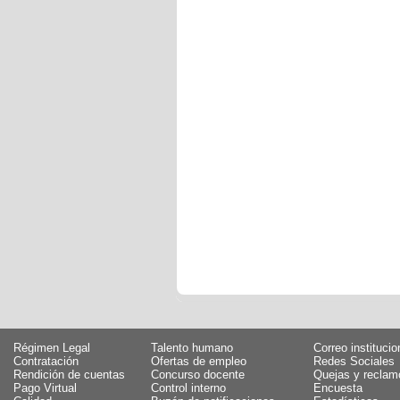
Régimen Legal
Talento humano
Correo institucio
Contratación
Ofertas de empleo
Redes Sociales
Rendición de cuentas
Concurso docente
Quejas y reclam
Pago Virtual
Control interno
Encuesta