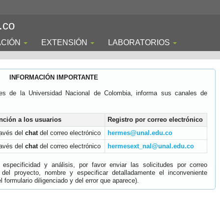
.co
ACIÓN
EXTENSIÓN
LABORATORIOS
INFORMACIÓN IMPORTANTE
es de la Universidad Nacional de Colombia, informa sus canales de
nción a los usuarios
Registro por correo electrónico
ravés del
chat
del correo electrónico
hermes@unal.edu.co
ravés del
chat
del correo electrónico
hermesext_nal@unal.edu.co
specificidad y análisis, por favor enviar las solicitudes por correo
 del proyecto, nombre y especificar detalladamente el inconveniente
 formulario diligenciado y del error que aparece).