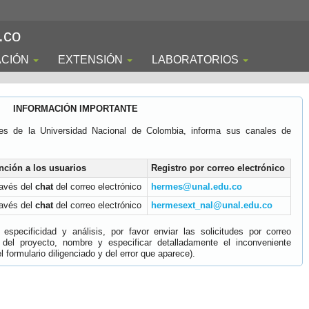
.co
ACIÓN
EXTENSIÓN
LABORATORIOS
INFORMACIÓN IMPORTANTE
es de la Universidad Nacional de Colombia, informa sus canales de
nción a los usuarios
Registro por correo electrónico
ravés del
chat
del correo electrónico
hermes@unal.edu.co
ravés del
chat
del correo electrónico
hermesext_nal@unal.edu.co
specificidad y análisis, por favor enviar las solicitudes por correo
 del proyecto, nombre y especificar detalladamente el inconveniente
 formulario diligenciado y del error que aparece).