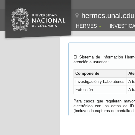
hermes.unal.edu
HERMES
INVESTIG
El Sistema de Información Herm
atención a usuarios:
Componente
Ate
Investigación y Laboratorios
A t
Extensión
A t
Para casos que requieran mayor e
electrónico con los datos de ID
(Incluyendo capturas de pantalla del