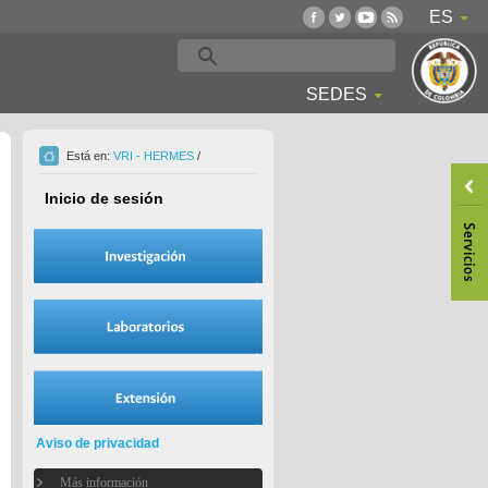
ES
SEDES
Está en:
VRI - HERMES
/
Inicio de sesión
Aviso de privacidad
Más información