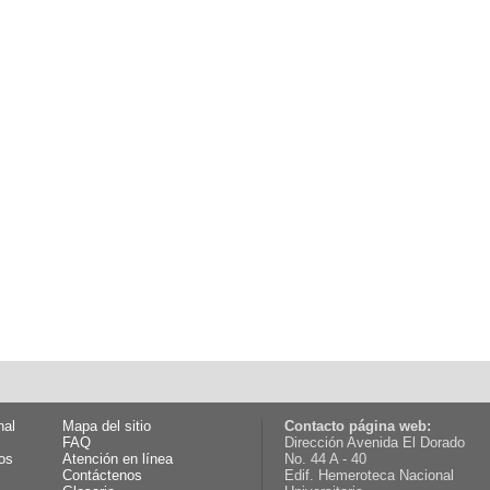
nal
Mapa del sitio
Contacto página web:
FAQ
Dirección Avenida El Dorado
os
Atención en línea
No. 44 A - 40
Contáctenos
Edif. Hemeroteca Nacional