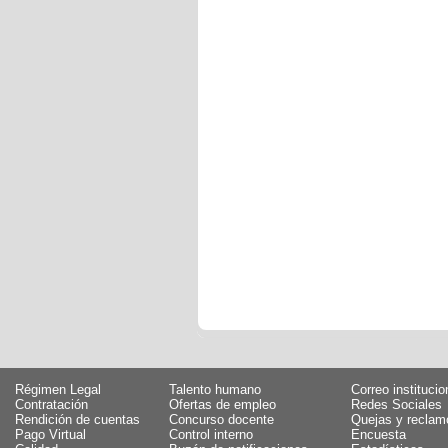
Régimen Legal
Talento humano
Correo institucio
Contratación
Ofertas de empleo
Redes Sociales
Rendición de cuentas
Concurso docente
Quejas y reclam
Pago Virtual
Control interno
Encuesta