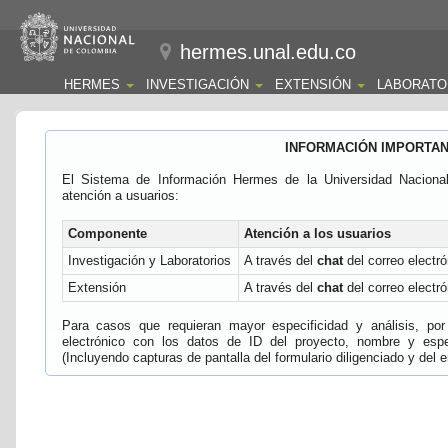
hermes.unal.edu.co
HERMES
INVESTIGACIÓN
EXTENSIÓN
LABORATO
INFORMACIÓN IMPORTA
El Sistema de Información Hermes de la Universidad Naciona
atención a usuarios:
Componente
Atención a los usuarios
Investigación y Laboratorios
A través del
chat
del correo electró
Extensión
A través del
chat
del correo electró
Para casos que requieran mayor especificidad y análisis, por 
electrónico con los datos de ID del proyecto, nombre y espec
(Incluyendo capturas de pantalla del formulario diligenciado y del e