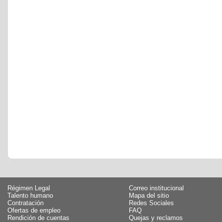
Régimen Legal
Correo institucional
Talento humano
Mapa del sitio
Contratación
Redes Sociales
Ofertas de empleo
FAQ
Rendición de cuentas
Quejas y reclamos