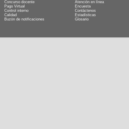
Concurso docente
Atención en línea
Pago Virtual
Encuesta
Control interno
Contáctenos
Calidad
Estadísticas
Buzón de notificaciones
Glosario