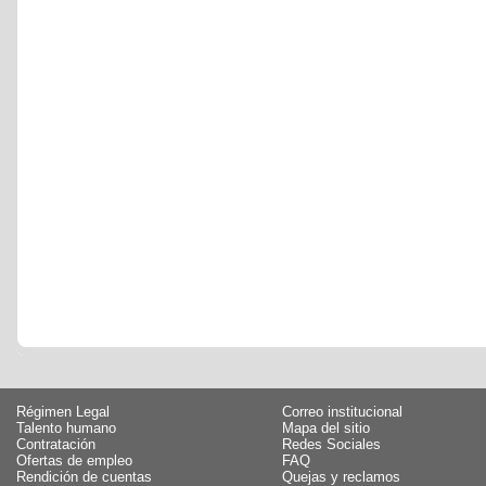
Régimen Legal
Correo institucional
Talento humano
Mapa del sitio
Contratación
Redes Sociales
Ofertas de empleo
FAQ
Rendición de cuentas
Quejas y reclamos