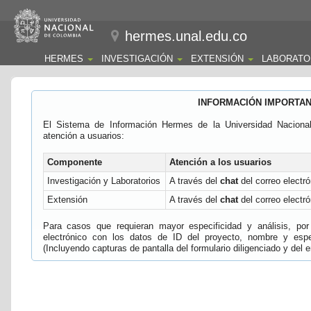
hermes.unal.edu.co
HERMES
INVESTIGACIÓN
EXTENSIÓN
LABORATO
INFORMACIÓN IMPORTA
El Sistema de Información Hermes de la Universidad Naciona
atención a usuarios:
Componente
Atención a los usuarios
Investigación y Laboratorios
A través del
chat
del correo electró
Extensión
A través del
chat
del correo electró
Para casos que requieran mayor especificidad y análisis, por 
electrónico con los datos de ID del proyecto, nombre y espec
(Incluyendo capturas de pantalla del formulario diligenciado y del e