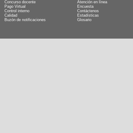
Concurso docente
Atención en línea
Pago Virtual
Encuesta
Control interno
Contáctenos
Calidad
Estadísticas
Buzón de notificaciones
Glosario