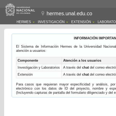
hermes.unal.edu.co
HERMES
INVESTIGACIÓN
EXTENSIÓN
LABORATO
INFORMACIÓN IMPORTA
El Sistema de Información Hermes de la Universidad Naciona
atención a usuarios:
Componente
Atención a los usuarios
Investigación y Laboratorios
A través del
chat
del correo electró
Extensión
A través del
chat
del correo electró
Para casos que requieran mayor especificidad y análisis, por 
electrónico con los datos de ID del proyecto, nombre y espec
(Incluyendo capturas de pantalla del formulario diligenciado y del e