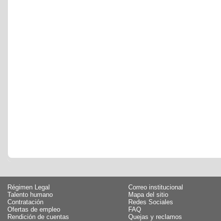
Régimen Legal
Correo institucional
Talento humano
Mapa del sitio
Contratación
Redes Sociales
Ofertas de empleo
FAQ
Rendición de cuentas
Quejas y reclamos