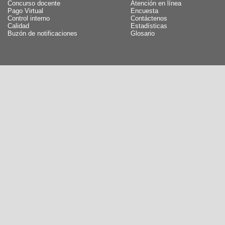
Concurso docente
Atención en línea
Pago Virtual
Encuesta
Control interno
Contáctenos
Calidad
Estadísticas
Buzón de notificaciones
Glosario