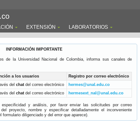
.co
ACIÓN
EXTENSIÓN
LABORATORIOS
INFORMACIÓN IMPORTANTE
es de la Universidad Nacional de Colombia, informa sus canales de
nción a los usuarios
Registro por correo electrónico
ravés del
chat
del correo electrónico
hermes@unal.edu.co
ravés del
chat
del correo electrónico
hermesext_nal@unal.edu.co
specificidad y análisis, por favor enviar las solicitudes por correo
 del proyecto, nombre y especificar detalladamente el inconveniente
 formulario diligenciado y del error que aparece).