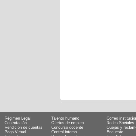
Régimen Legal
Talento humano
Correo institucio
Contratación
Ofertas de empleo
Redes Sociales
Rendición de cuentas
Concurso docente
Quejas y reclam
Pago Virtual
Control interno
Encuesta