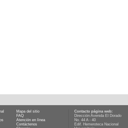
nal
Mapa del sitio
Contacto página web:
FAQ
Dirección Avenida El Dorado
os
Atención en línea
No. 44 A - 40
Contáctenos
Edif. Hemeroteca Nacional