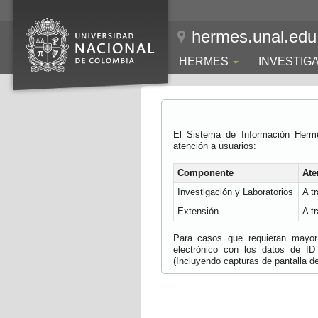
hermes.unal.edu
HERMES
INVESTIG
El Sistema de Información Herm
atención a usuarios:
Componente
Ate
Investigación y Laboratorios
A t
Extensión
A t
Para casos que requieran mayor e
electrónico con los datos de ID
(Incluyendo capturas de pantalla del