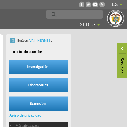
ES
SEDES
Está en:
VRI - HERMES
/
Inicio de sesión
Aviso de privacidad
Más información