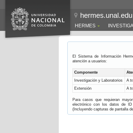
hermes.unal.edu
HERMES
INVESTIG
El Sistema de Información Herm
atención a usuarios:
Componente
Ate
Investigación y Laboratorios
A t
Extensión
A t
Para casos que requieran mayor e
electrónico con los datos de ID
(Incluyendo capturas de pantalla del