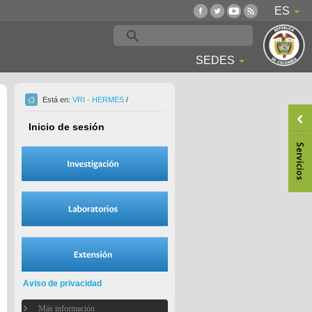
ES
SEDES
Está en:
VRI - HERMES
/
Inicio de sesión
Aviso de privacidad
Más información