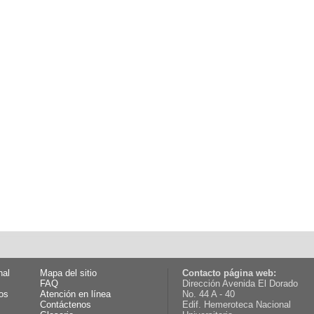
nal
Mapa del sitio
Contacto página web:
FAQ
Dirección Avenida El Dorado
os
Atención en línea
No. 44 A - 40
Contáctenos
Edif. Hemeroteca Nacional