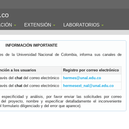
.co
ACIÓN
EXTENSIÓN
LABORATORIOS
INFORMACIÓN IMPORTANTE
es de la Universidad Nacional de Colombia, informa sus canales de
nción a los usuarios
Registro por correo electrónico
ravés del
chat
del correo electrónico
hermes@unal.edu.co
ravés del
chat
del correo electrónico
hermesext_nal@unal.edu.co
specificidad y análisis, por favor enviar las solicitudes por correo
 del proyecto, nombre y especificar detalladamente el inconveniente
 formulario diligenciado y del error que aparece).