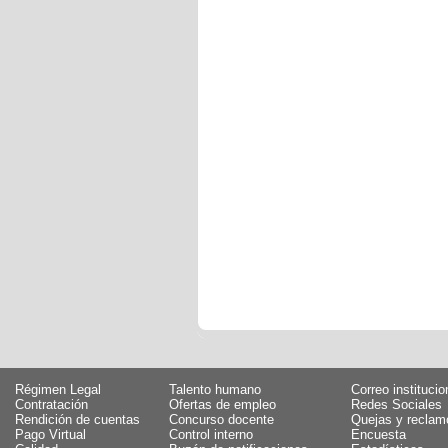
Régimen Legal
Talento humano
Correo institucio
Contratación
Ofertas de empleo
Redes Sociales
Rendición de cuentas
Concurso docente
Quejas y reclam
Pago Virtual
Control interno
Encuesta