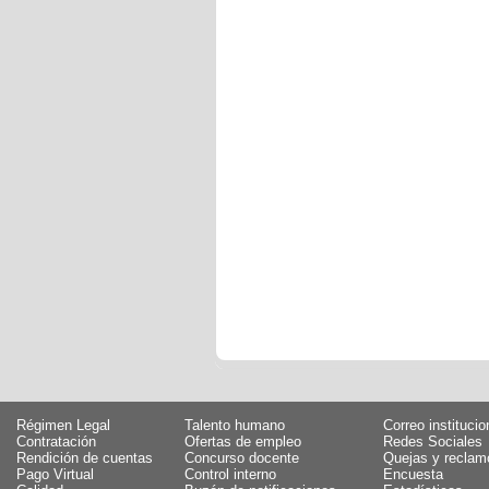
Régimen Legal
Talento humano
Correo institucio
Contratación
Ofertas de empleo
Redes Sociales
Rendición de cuentas
Concurso docente
Quejas y reclam
Pago Virtual
Control interno
Encuesta