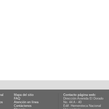
nal
Mapa del sitio
Contacto página web:
FAQ
Dirección Avenida El Dorado
os
Atención en línea
No. 44 A - 40
Contáctenos
Edif. Hemeroteca Nacional