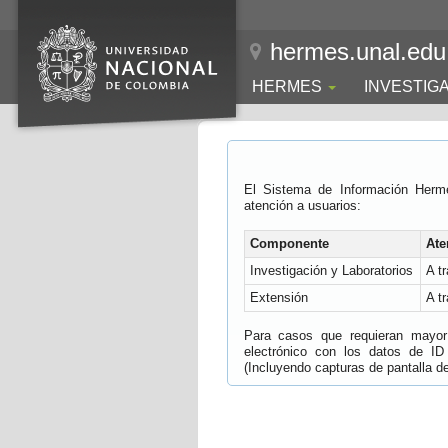
hermes.unal.edu
HERMES
INVESTIG
El Sistema de Información Herm
atención a usuarios:
Componente
Ate
Investigación y Laboratorios
A t
Extensión
A t
Para casos que requieran mayor e
electrónico con los datos de ID
(Incluyendo capturas de pantalla del