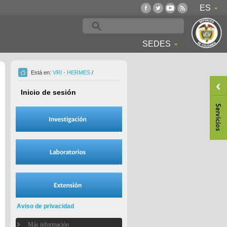
ES
SEDES
Está en:
VRI - HERMES
/
Inicio de sesión
Aviso de privacidad
Más información