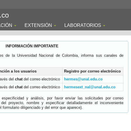
.co
ACIÓN
EXTENSIÓN
LABORATORIOS
INFORMACIÓN IMPORTANTE
es de la Universidad Nacional de Colombia, informa sus canales de
nción a los usuarios
Registro por correo electrónico
ravés del
chat
del correo electrónico
hermes@unal.edu.co
ravés del
chat
del correo electrónico
hermesext_nal@unal.edu.co
specificidad y análisis, por favor enviar las solicitudes por correo
 del proyecto, nombre y especificar detalladamente el inconveniente
 formulario diligenciado y del error que aparece).