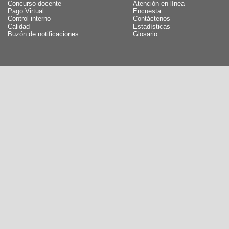
Concurso docente
Atención en línea
Pago Virtual
Encuesta
Control interno
Contáctenos
Calidad
Estadísticas
Buzón de notificaciones
Glosario