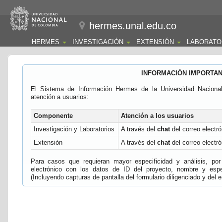
hermes.unal.edu.co
HERMES
INVESTIGACIÓN
EXTENSIÓN
LABORATO
INFORMACIÓN IMPORTA
El Sistema de Información Hermes de la Universidad Naciona
atención a usuarios:
Componente
Atención a los usuarios
Investigación y Laboratorios
A través del
chat
del correo electró
Extensión
A través del
chat
del correo electró
Para casos que requieran mayor especificidad y análisis, por 
electrónico con los datos de ID del proyecto, nombre y espec
(Incluyendo capturas de pantalla del formulario diligenciado y del e