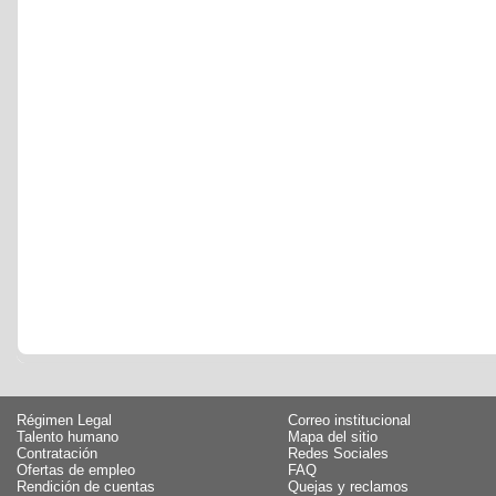
Régimen Legal
Correo institucional
Talento humano
Mapa del sitio
Contratación
Redes Sociales
Ofertas de empleo
FAQ
Rendición de cuentas
Quejas y reclamos