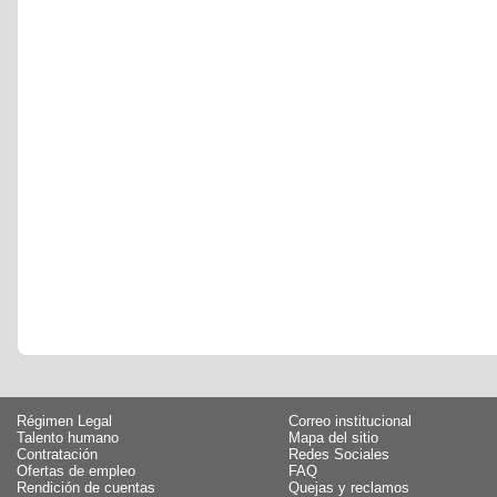
Régimen Legal
Correo institucional
Talento humano
Mapa del sitio
Contratación
Redes Sociales
Ofertas de empleo
FAQ
Rendición de cuentas
Quejas y reclamos