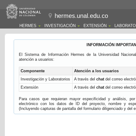
hermes.unal.edu.co
HERMES
INVESTIGACIÓN
EXTENSIÓN
LABORATO
INFORMACIÓN IMPORTA
El Sistema de Información Hermes de la Universidad Naciona
atención a usuarios:
Componente
Atención a los usuarios
Investigación y Laboratorios
A través del
chat
del correo electró
Extensión
A través del
chat
del correo electró
Para casos que requieran mayor especificidad y análisis, por 
electrónico con los datos de ID del proyecto, nombre y espec
(Incluyendo capturas de pantalla del formulario diligenciado y del e