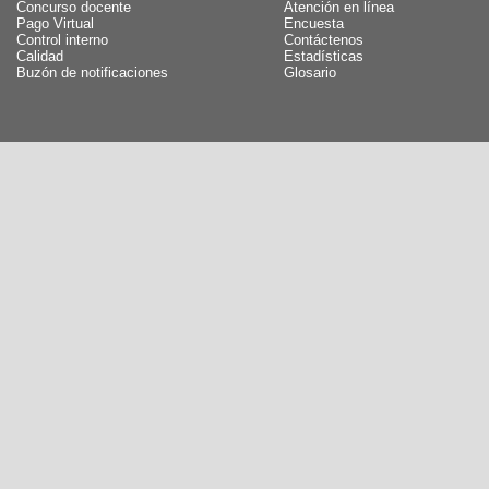
Concurso docente
Atención en línea
Pago Virtual
Encuesta
Control interno
Contáctenos
Calidad
Estadísticas
Buzón de notificaciones
Glosario