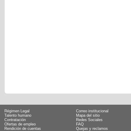
Régimen Legal
Correo institucional
Talento humano
Mapa del sitio
Contratación
Redes Sociales
Ofertas de empleo
FAQ
Rendición de cuentas
Quejas y reclamos