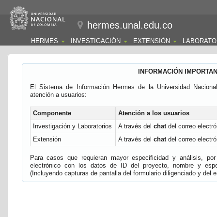
hermes.unal.edu.co
HERMES
INVESTIGACIÓN
EXTENSIÓN
LABORATO
INFORMACIÓN IMPORTA
El Sistema de Información Hermes de la Universidad Naciona
atención a usuarios:
Componente
Atención a los usuarios
Investigación y Laboratorios
A través del
chat
del correo electró
Extensión
A través del
chat
del correo electró
Para casos que requieran mayor especificidad y análisis, por 
electrónico con los datos de ID del proyecto, nombre y espec
(Incluyendo capturas de pantalla del formulario diligenciado y del e