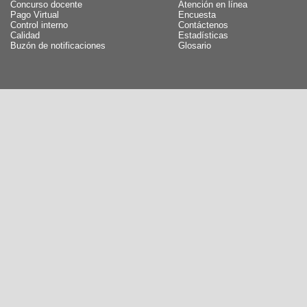
Concurso docente
Atención en línea
Pago Virtual
Encuesta
Control interno
Contáctenos
Calidad
Estadísticas
Buzón de notificaciones
Glosario