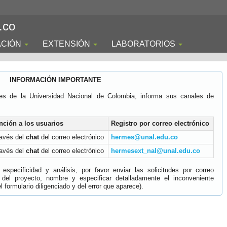
.co
ACIÓN
EXTENSIÓN
LABORATORIOS
INFORMACIÓN IMPORTANTE
es de la Universidad Nacional de Colombia, informa sus canales de
nción a los usuarios
Registro por correo electrónico
ravés del
chat
del correo electrónico
hermes@unal.edu.co
ravés del
chat
del correo electrónico
hermesext_nal@unal.edu.co
specificidad y análisis, por favor enviar las solicitudes por correo
 del proyecto, nombre y especificar detalladamente el inconveniente
 formulario diligenciado y del error que aparece).