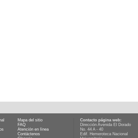
nal
Mapa del sitio
Contacto página web:
FAQ
Dirección Avenida El Dorado
os
Atención en línea
No. 44 A - 40
Contáctenos
Edif. Hemeroteca Nacional