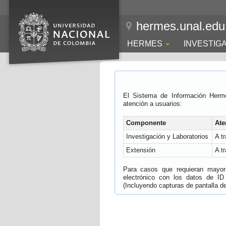
hermes.unal.edu
HERMES
INVESTIG
El Sistema de Información Herm
atención a usuarios:
Componente
Ate
Investigación y Laboratorios
A t
Extensión
A t
Para casos que requieran mayor e
electrónico con los datos de ID
(Incluyendo capturas de pantalla del