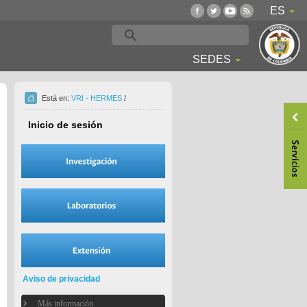
ES
SEDES
Está en:
VRI - HERMES
/
Inicio de sesión
Aviso de privacidad
Más información