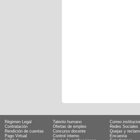
Régimen Legal
Talento humano
Correo institucio
Contratación
Ofertas de empleo
Redes Sociales
Rendición de cuentas
Concurso docente
Quejas y reclam
Pago Virtual
Control interno
Encuesta