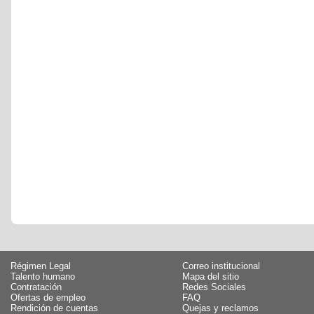
Régimen Legal
Correo institucional
Talento humano
Mapa del sitio
Contratación
Redes Sociales
Ofertas de empleo
FAQ
Rendición de cuentas
Quejas y reclamos