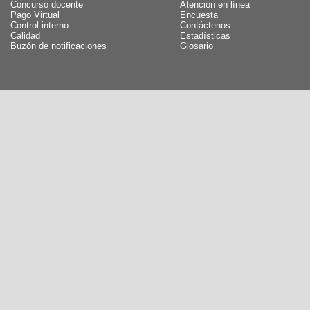
Concurso docente
Atención en línea
Pago Virtual
Encuesta
Control interno
Contáctenos
Calidad
Estadísticas
Buzón de notificaciones
Glosario