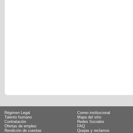
Régimen Legal
Correo institucional
Talento humano
Mapa del sitio
Contratación
Redes Sociales
Ofertas de empleo
FAQ
Rendición de cuentas
Quejas y reclamos