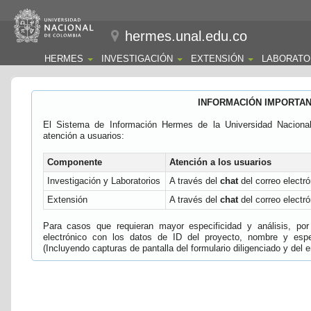
hermes.unal.edu.co
HERMES
INVESTIGACIÓN
EXTENSIÓN
LABORATO
INFORMACIÓN IMPORTA
El Sistema de Información Hermes de la Universidad Naciona
atención a usuarios:
Componente
Atención a los usuarios
Investigación y Laboratorios
A través del
chat
del correo electró
Extensión
A través del
chat
del correo electró
Para casos que requieran mayor especificidad y análisis, por 
electrónico con los datos de ID del proyecto, nombre y espec
(Incluyendo capturas de pantalla del formulario diligenciado y del e