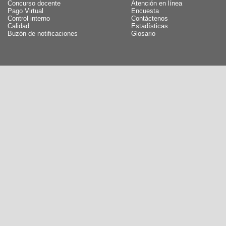
Concurso docente
Atención en línea
Pago Virtual
Encuesta
Control interno
Contáctenos
Calidad
Estadísticas
Buzón de notificaciones
Glosario