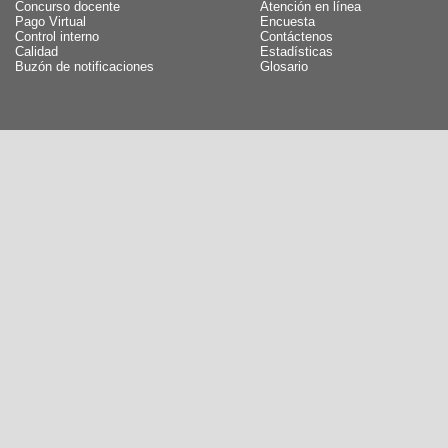
Concurso docente
Atención en línea
Pago Virtual
Encuesta
Control interno
Contáctenos
Calidad
Estadísticas
Buzón de notificaciones
Glosario