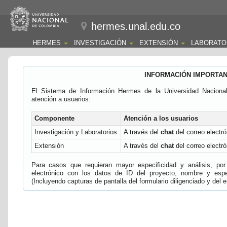
hermes.unal.edu.co
HERMES
INVESTIGACIÓN
EXTENSIÓN
LABORATO
INFORMACIÓN IMPORTA
El Sistema de Información Hermes de la Universidad Naciona
atención a usuarios:
Componente
Atención a los usuarios
Investigación y Laboratorios
A través del
chat
del correo electró
Extensión
A través del
chat
del correo electró
Para casos que requieran mayor especificidad y análisis, por 
electrónico con los datos de ID del proyecto, nombre y espec
(Incluyendo capturas de pantalla del formulario diligenciado y del e