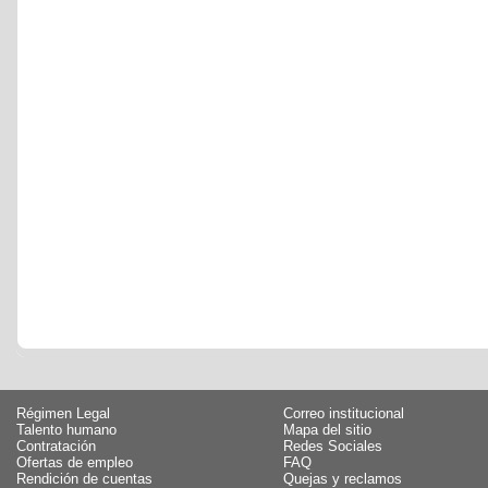
Régimen Legal
Correo institucional
Talento humano
Mapa del sitio
Contratación
Redes Sociales
Ofertas de empleo
FAQ
Rendición de cuentas
Quejas y reclamos