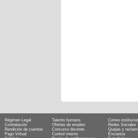
Régimen Legal
Talento humano
Correo institucio
Contratación
Ofertas de empleo
Redes Sociales
Rendición de cuentas
Concurso docente
Quejas y reclam
Pago Virtual
Control interno
Encuesta