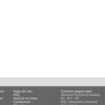
nal
Mapa del sitio
Contacto página web:
FAQ
Dirección Avenida El Dorado
os
Atención en línea
No. 44 A - 40
Contáctenos
Edif. Hemeroteca Nacional