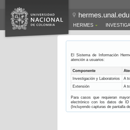
hermes.unal.edu
HERMES
INVESTIG
El Sistema de Información Herm
atención a usuarios:
Componente
Ate
Investigación y Laboratorios
A t
Extensión
A t
Para casos que requieran mayor e
electrónico con los datos de ID
(Incluyendo capturas de pantalla del