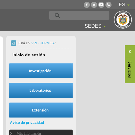
ES
SEDES
Está en:
VRI - HERMES
/
Inicio de sesión
Aviso de privacidad
Más información