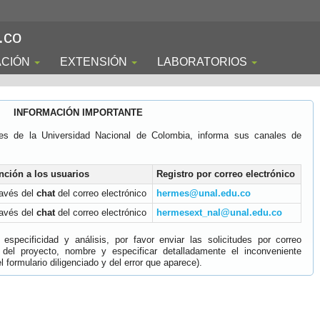
.co
ACIÓN
EXTENSIÓN
LABORATORIOS
INFORMACIÓN IMPORTANTE
es de la Universidad Nacional de Colombia, informa sus canales de
nción a los usuarios
Registro por correo electrónico
ravés del
chat
del correo electrónico
hermes@unal.edu.co
ravés del
chat
del correo electrónico
hermesext_nal@unal.edu.co
specificidad y análisis, por favor enviar las solicitudes por correo
 del proyecto, nombre y especificar detalladamente el inconveniente
 formulario diligenciado y del error que aparece).