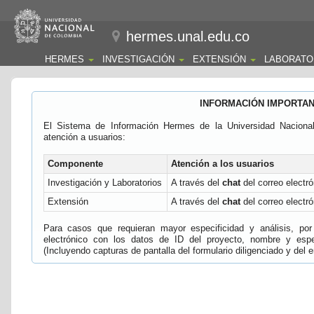
hermes.unal.edu.co
HERMES
INVESTIGACIÓN
EXTENSIÓN
LABORATO
INFORMACIÓN IMPORTA
El Sistema de Información Hermes de la Universidad Naciona
atención a usuarios:
Componente
Atención a los usuarios
Investigación y Laboratorios
A través del
chat
del correo electró
Extensión
A través del
chat
del correo electró
Para casos que requieran mayor especificidad y análisis, por 
electrónico con los datos de ID del proyecto, nombre y espec
(Incluyendo capturas de pantalla del formulario diligenciado y del e