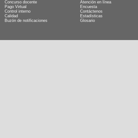
Concurso docente
Atención en línea
Pago Virtual
Encuesta
Control interno
Contáctenos
Calidad
Estadísticas
Buzón de notificaciones
Glosario