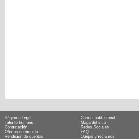
Régimen Legal
Correo institucional
Talento humano
Mapa del sitio
Contratación
Redes Sociales
Ofertas de empleo
FAQ
Rendición de cuentas
Quejas y reclamos