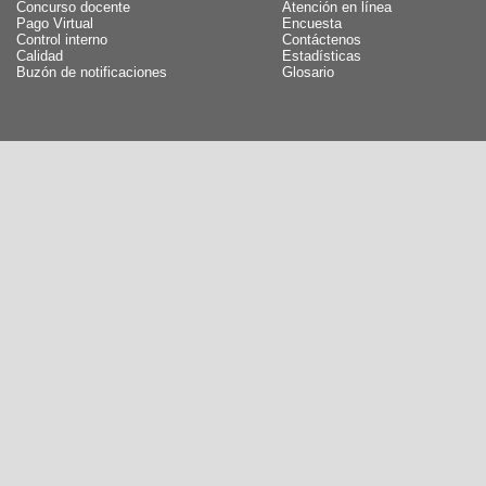
Concurso docente
Atención en línea
Pago Virtual
Encuesta
Control interno
Contáctenos
Calidad
Estadísticas
Buzón de notificaciones
Glosario