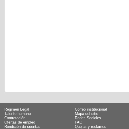
Régimen Legal
Correo institucional
Talento humano
Mapa del sitio
Contratación
Redes Sociales
Ofertas de empleo
FAQ
Rendición de cuentas
Quejas y reclamos