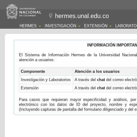
hermes.unal.edu.co
HERMES
INVESTIGACIÓN
EXTENSIÓN
LABORATO
INFORMACIÓN IMPORTA
El Sistema de Información Hermes de la Universidad Naciona
atención a usuarios:
Componente
Atención a los usuarios
Investigación y Laboratorios
A través del
chat
del correo electró
Extensión
A través del
chat
del correo electró
Para casos que requieran mayor especificidad y análisis, por 
electrónico con los datos de ID del proyecto, nombre y espec
(Incluyendo capturas de pantalla del formulario diligenciado y del e