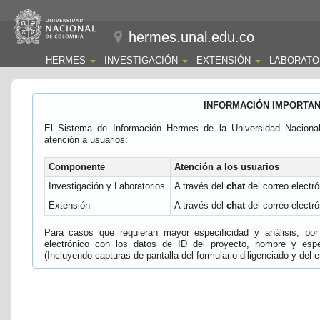
hermes.unal.edu.co
HERMES
INVESTIGACIÓN
EXTENSIÓN
LABORATO
INFORMACIÓN IMPORTA
El Sistema de Información Hermes de la Universidad Naciona
atención a usuarios:
Componente
Atención a los usuarios
Investigación y Laboratorios
A través del
chat
del correo electró
Extensión
A través del
chat
del correo electró
Para casos que requieran mayor especificidad y análisis, por 
electrónico con los datos de ID del proyecto, nombre y espec
(Incluyendo capturas de pantalla del formulario diligenciado y del e