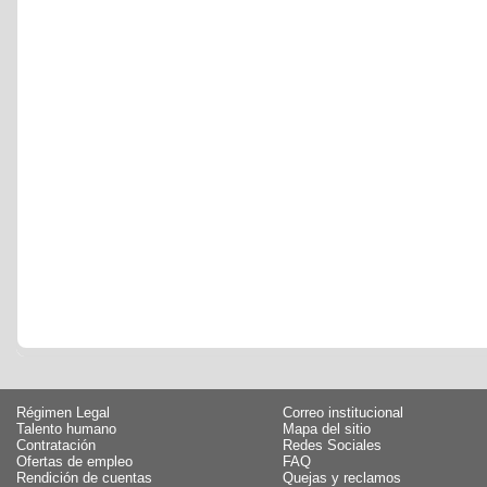
Régimen Legal
Correo institucional
Talento humano
Mapa del sitio
Contratación
Redes Sociales
Ofertas de empleo
FAQ
Rendición de cuentas
Quejas y reclamos