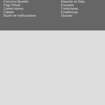
Concurso docente
Atención en línea
Pago Virtual
Encuesta
Control interno
Contáctenos
Calidad
Estadísticas
Buzón de notificaciones
Glosario