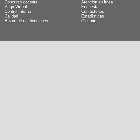
Concurso docente
Atención en línea
Pago Virtual
Encuesta
Control interno
Contáctenos
Calidad
Estadísticas
Buzón de notificaciones
Glosario