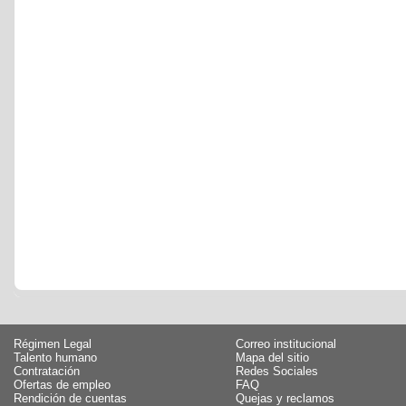
Régimen Legal
Correo institucional
Talento humano
Mapa del sitio
Contratación
Redes Sociales
Ofertas de empleo
FAQ
Rendición de cuentas
Quejas y reclamos