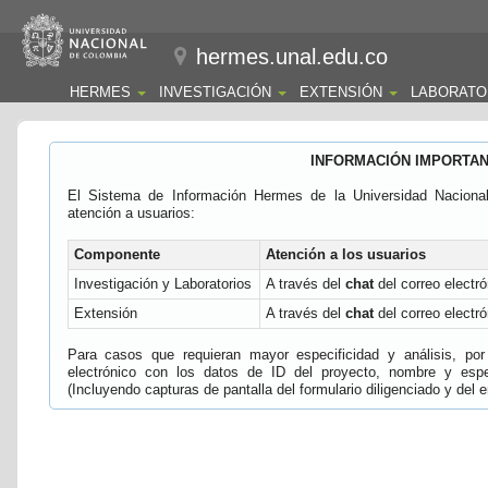
hermes.unal.edu.co
HERMES
INVESTIGACIÓN
EXTENSIÓN
LABORATO
INFORMACIÓN IMPORTA
El Sistema de Información Hermes de la Universidad Naciona
atención a usuarios:
Componente
Atención a los usuarios
Investigación y Laboratorios
A través del
chat
del correo electró
Extensión
A través del
chat
del correo electró
Para casos que requieran mayor especificidad y análisis, por 
electrónico con los datos de ID del proyecto, nombre y espec
(Incluyendo capturas de pantalla del formulario diligenciado y del e