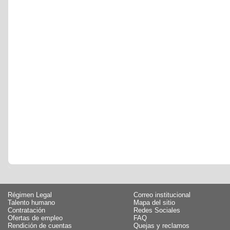
Régimen Legal
Correo institucional
Talento humano
Mapa del sitio
Contratación
Redes Sociales
Ofertas de empleo
FAQ
Rendición de cuentas
Quejas y reclamos