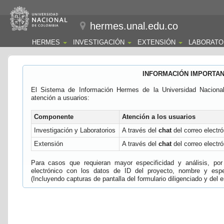
hermes.unal.edu.co
HERMES
INVESTIGACIÓN
EXTENSIÓN
LABORATO
INFORMACIÓN IMPORTA
El Sistema de Información Hermes de la Universidad Naciona
atención a usuarios:
Componente
Atención a los usuarios
Investigación y Laboratorios
A través del
chat
del correo electró
Extensión
A través del
chat
del correo electró
Para casos que requieran mayor especificidad y análisis, por 
electrónico con los datos de ID del proyecto, nombre y espec
(Incluyendo capturas de pantalla del formulario diligenciado y del e