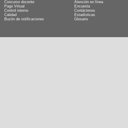
Concurso docente
Atención en línea
Pago Virtual
Encuesta
Control interno
Contáctenos
Calidad
Estadísticas
Buzón de notificaciones
Glosario