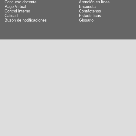
Concurso docente
Atención en línea
Pago Virtual
Encuesta
Control interno
Contáctenos
Calidad
Estadísticas
Buzón de notificaciones
Glosario