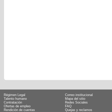
Régimen Legal
Correo institucional
Talento humano
Mapa del sitio
Contratación
Redes Sociales
Ofertas de empleo
FAQ
Rendición de cuentas
Quejas y reclamos