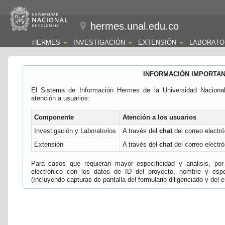
hermes.unal.edu.co
HERMES
INVESTIGACIÓN
EXTENSIÓN
LABORATO
INFORMACIÓN IMPORTA
El Sistema de Información Hermes de la Universidad Naciona
atención a usuarios:
Componente
Atención a los usuarios
Investigación y Laboratorios
A través del
chat
del correo electró
Extensión
A través del
chat
del correo electró
Para casos que requieran mayor especificidad y análisis, por 
electrónico con los datos de ID del proyecto, nombre y espec
(Incluyendo capturas de pantalla del formulario diligenciado y del e