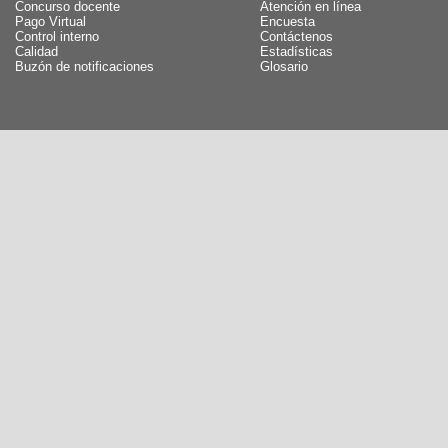
Concurso docente
Atención en línea
Pago Virtual
Encuesta
Control interno
Contáctenos
Calidad
Estadísticas
Buzón de notificaciones
Glosario