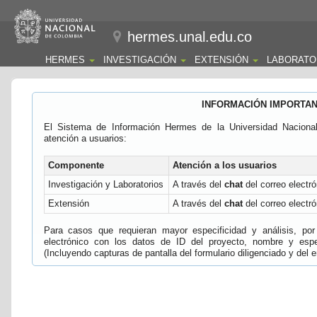
hermes.unal.edu.co
HERMES
INVESTIGACIÓN
EXTENSIÓN
LABORATO
INFORMACIÓN IMPORTA
El Sistema de Información Hermes de la Universidad Naciona
atención a usuarios:
Componente
Atención a los usuarios
Investigación y Laboratorios
A través del
chat
del correo electró
Extensión
A través del
chat
del correo electró
Para casos que requieran mayor especificidad y análisis, por 
electrónico con los datos de ID del proyecto, nombre y espec
(Incluyendo capturas de pantalla del formulario diligenciado y del e