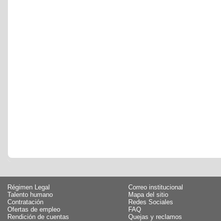
Régimen Legal
Correo institucional
Talento humano
Mapa del sitio
Contratación
Redes Sociales
Ofertas de empleo
FAQ
Rendición de cuentas
Quejas y reclamos