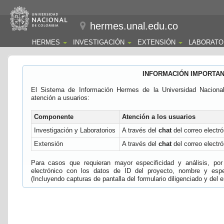
hermes.unal.edu.co
HERMES
INVESTIGACIÓN
EXTENSIÓN
LABORATO
INFORMACIÓN IMPORTA
El Sistema de Información Hermes de la Universidad Naciona
atención a usuarios:
Componente
Atención a los usuarios
Investigación y Laboratorios
A través del
chat
del correo electró
Extensión
A través del
chat
del correo electró
Para casos que requieran mayor especificidad y análisis, por 
electrónico con los datos de ID del proyecto, nombre y espec
(Incluyendo capturas de pantalla del formulario diligenciado y del e