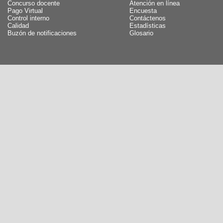
Concurso docente
Atención en línea
Pago Virtual
Encuesta
Control interno
Contáctenos
Calidad
Estadísticas
Buzón de notificaciones
Glosario