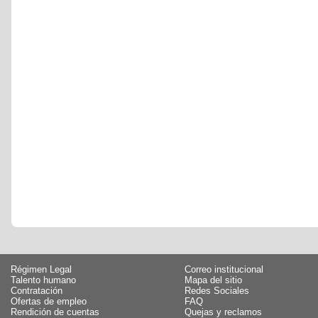
Régimen Legal
Correo institucional
Talento humano
Mapa del sitio
Contratación
Redes Sociales
Ofertas de empleo
FAQ
Rendición de cuentas
Quejas y reclamos