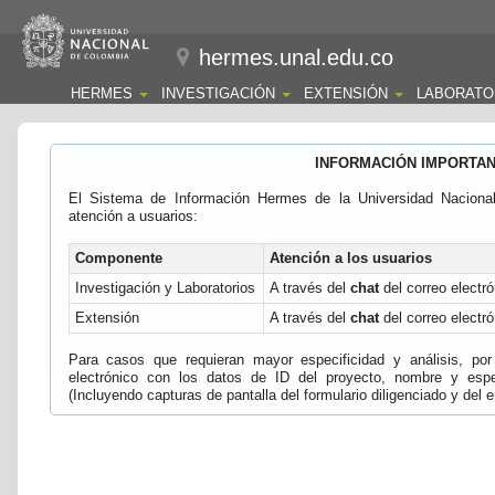
hermes.unal.edu.co
HERMES
INVESTIGACIÓN
EXTENSIÓN
LABORATO
INFORMACIÓN IMPORTA
El Sistema de Información Hermes de la Universidad Naciona
atención a usuarios:
Componente
Atención a los usuarios
Investigación y Laboratorios
A través del
chat
del correo electró
Extensión
A través del
chat
del correo electró
Para casos que requieran mayor especificidad y análisis, por 
electrónico con los datos de ID del proyecto, nombre y espec
(Incluyendo capturas de pantalla del formulario diligenciado y del e