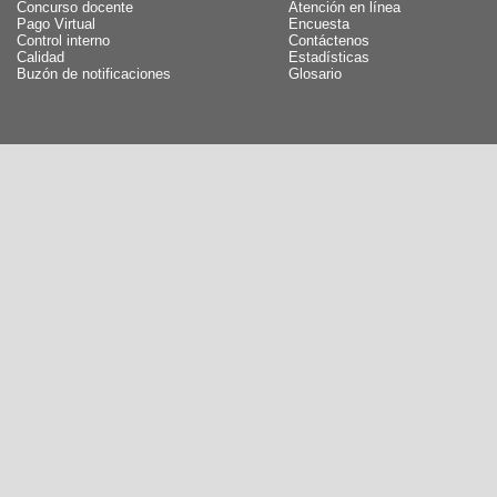
Concurso docente
Atención en línea
Pago Virtual
Encuesta
Control interno
Contáctenos
Calidad
Estadísticas
Buzón de notificaciones
Glosario