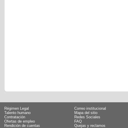
Régimen Legal
Correo institucional
Talento humano
Mapa del sitio
Contratación
Redes Sociales
Ofertas de empleo
FAQ
Rendición de cuentas
Quejas y reclamos